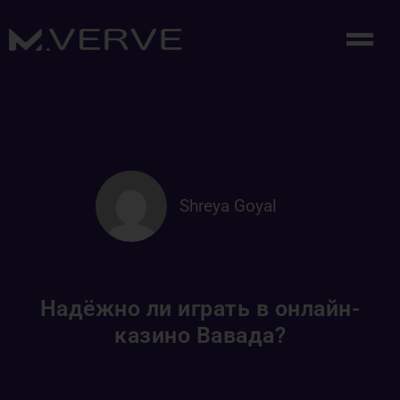
Shreya Goyal
Надёжно ли играть в онлайн-
казино Вавада?