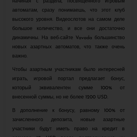
начиная с раздела, посвященного игровым
автоматам, сразу понимаешь, что этот клуб
высокого уровня. Видеослотов на самом деле
большое количество, и все они достаточно
динамичны. На веб-сайте Vavada большинство
новых азартных автоматов, что также очень
важно.
Чтобы азартным участникам было интересней
играть, игровой портал предлагает бонус,
который эквивалентен сумме 100% от
внесенной суммы, но не более 1200 USD.
В дополнение к бонусу, равному 100% от
зачисленного депозита, новые азартные
участники будут иметь право на кредит в