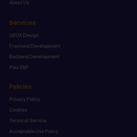
About Us
Services
UI/UX Design
Frontend Development
Backend Development
Plex ERP
Policies
Privacy Policy
Cookies
Terms of Service
Acceptable Use Policy