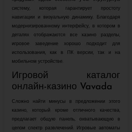
систему, которая гарантирует простоту
навигации и визуальную динамику. Благодаря
модернизированному интерфейсу, в котором в
деталях отображаются все казино разделы,
игровое заведение хорошо подходит для
использования, как в ПК версии, так и на
мобильном устройстве.
Игровой каталог
онлайн-казино Vavada
Сложно найти минусы в предложении этого
казино, который кроме отличного качества,
предлагает общую панель, охватывающую в
целом спектр развлечений. Игровые автоматы