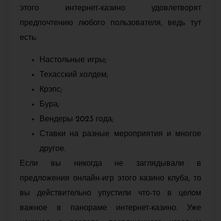
этого интернет-казино удовлетворят
предпочтению любого пользователя, ведь тут
есть:
Настольные игры;
Техасский холдем;
Крэпс;
Бура;
Вендеры 2023 года;
Ставки на разные мероприятия и многое
другое.
Если вы никогда не заглядывали в
предложения онлайн-игр этого казино клуба, то
вы действительно упустили что-то в целом
важное в панораме интернет-казино. Уже