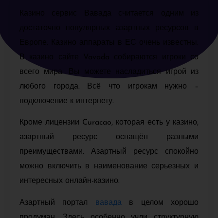
Казино сервис Вавада считается одним из
достаточно популярных азартных ресурсов в
Европе. Казино аппараты в ЕС очень известны.
В казино сайте Vavada собираются игроки со
всего мира. Вы можете насладиться игрой из
любого города. Всё что игрокам нужно –
подключение к интернету.
Кроме лицензии Curacao, которая есть у казино,
азартный ресурс оснащён разными
преимуществами. Азартный ресурс спокойно
можно включить в наименование серьезных и
интересных онлайн-казино.
Азартный портал
вавада
в целом хорошо
продуман. Здесь особенно учли структурную