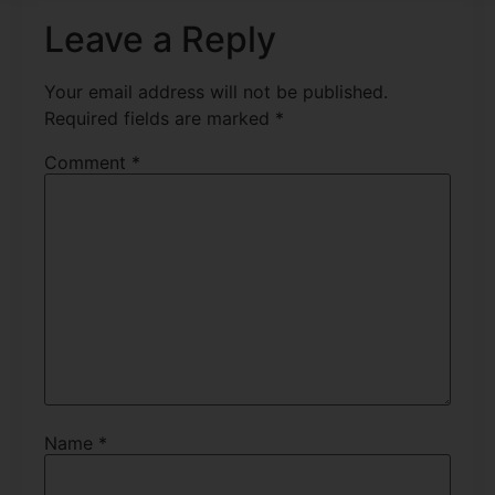
Leave a Reply
Your email address will not be published.
Required fields are marked
*
Comment
*
Name
*