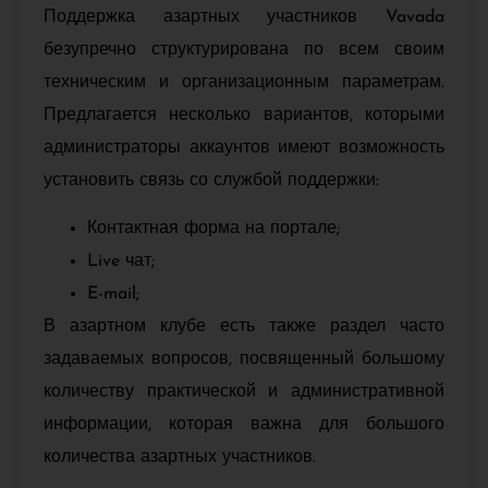
Поддержка азартных участников Vavada
безупречно структурирована по всем своим
техническим и организационным параметрам.
Предлагается несколько вариантов, которыми
администраторы аккаунтов имеют возможность
установить связь со службой поддержки:
Контактная форма на портале;
Live чат;
E-mail;
В азартном клубе есть также раздел часто
задаваемых вопросов, посвященный большому
количеству практической и административной
информации, которая важна для большого
количества азартных участников.